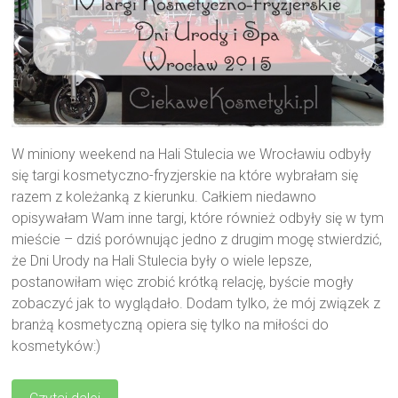
W miniony weekend na Hali Stulecia we Wrocławiu odbyły
się targi kosmetyczno-fryzjerskie na które wybrałam się
razem z koleżanką z kierunku. Całkiem niedawno
opisywałam Wam inne targi, które również odbyły się w tym
mieście – dziś porównując jedno z drugim mogę stwierdzić,
że Dni Urody na Hali Stulecia były o wiele lepsze,
postanowiłam więc zrobić krótką relację, byście mogły
zobaczyć jak to wyglądało. Dodam tylko, że mój związek z
branżą kosmetyczną opiera się tylko na miłości do
kosmetyków:)