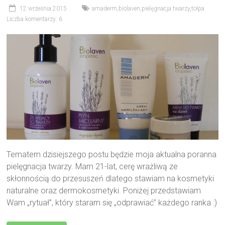
12 września 2015
amaderm
,
biolaven
,
pielęgnacja twarzy
,
tołpa
Liczba komentarzy: 6
Tematem dzisiejszego postu będzie moja aktualna poranna
pielęgnacja twarzy. Mam 21-lat, cerę wrażliwą ze
skłonnością do przesuszeń dlatego stawiam na kosmetyki
naturalne oraz dermokosmetyki. Poniżej przedstawiam
Wam „rytuał”, który staram się „odprawiać” każdego ranka :)