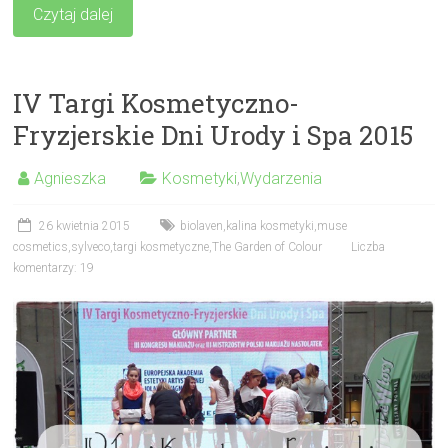
Czytaj dalej
IV Targi Kosmetyczno-
Fryzjerskie Dni Urody i Spa 2015
Agnieszka
Kosmetyki
,
Wydarzenia
26 kwietnia 2015
biolaven
,
kalina kosmetyki
,
muse
cosmetics
,
sylveco
,
targi kosmetyczne
,
The Garden of Colour
Liczba
komentarzy: 19