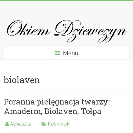
Skip
Okiem
to
content
Dziewczyn
Recenzje
Testy
Opinie
Menu
Od
Kobiet
Dla
biolaven
Kobiet
Poranna pielęgnacja twarzy:
Amaderm, Biolaven, Tołpa
Agnieszka
Kosmetyki