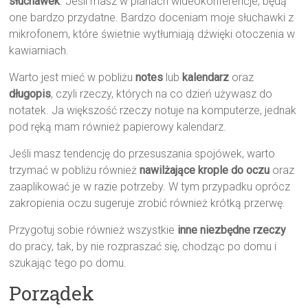
słuchawek
. Jeśli masz w planach wideokonferencje, będą
one bardzo przydatne. Bardzo doceniam moje słuchawki z
mikrofonem, które świetnie wytłumiają dźwięki otoczenia w
kawiarniach.
Warto jest mieć w pobliżu
notes
lub
kalendarz
oraz
długopis
, czyli rzeczy, których na co dzień używasz do
notatek. Ja większość rzeczy notuje na komputerze, jednak
pod ręką mam również papierowy kalendarz.
Jeśli masz tendencję do przesuszania spojówek, warto
trzymać w pobliżu również
nawilżające krople do oczu
oraz
zaaplikować je w razie potrzeby. W tym przypadku oprócz
zakropienia oczu sugeruje zrobić również krótką przerwę.
Przygotuj sobie również wszystkie
inne niezbędne rzeczy
do pracy, tak, by nie rozpraszać się, chodząc po domu i
szukając tego po domu.
Porządek