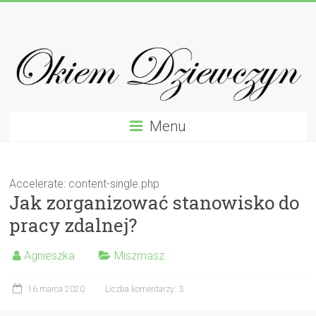
Skip
Okiem
to
content
Dziewczyn
Recenzje
Testy
Opinie
Menu
Od
Kobiet
Dla
Accelerate: content-single.php
Kobiet
Jak zorganizować stanowisko do
pracy zdalnej?
Agnieszka
Miszmasz
16 marca 2020
Liczba komentarzy: 3