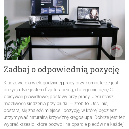
Zadbaj o odpowiednią pozycję
Kluczowa dla wielogodzinnej pracy przy komputerze jest
pozycja. Nie jestem fizjoterapeutą, dlatego nie będę Ci
opisywać prawidłowej postawy przy pracy. Jeśli masz
możliwość siedzenia przy biurku — zrób to. Jeśli nie,
postaraj się znaleźć miejsce i pozycję, w której będziesz
utrzymywać naturalną krzywiznę kręgosłupa. Dobrze jest też
wybrać krzesło, które pozwoli na oparcie pleców na każdej